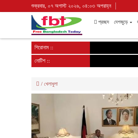
শুক্রবার, ০৭ অগাস্ট ২০২৬, ০৪:০৩ অপরাহ্ন
প্রচ্ছদ
দেশজুড়ে
শিরোনাম ::
নোটিশ ::
/
খেলাধুলা