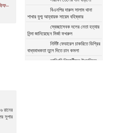
আফিফ–
বিএনপির দারুস সালাম থানা
শাখার যুগ্ম আহ্বায়ক সায়েম বহিষ্কার
স্বেচ্ছাসেবক দলের নেতা হত্যার
নিন্দা জানিয়েছেন মির্জা ফখরুল
নির্দিষ্ট ফেডারেল চাকরিতে ডিগ্রির
বাধ্যবাধকতা তুলে দিতে চান কমলা
কারিগরি শিক্ষার্থীদের উপবৃত্তির
জন্য ব্লকড অ্যাকাউন্ট সংশোধনের নির্দেশনা
মির্জা ফখরুলের সঙ্গে অস্ট্রেলিয়ার
ভারপ্রাপ্ত হাইকমিশনারের বৈঠক
অতি দ্রুত যেন সংস্কারগুলো করা
হয়: অন্তর্বর্তী সরকারের উদ্দেশে
০৬ রানের
মির্জা ফখরুল
পর সুপার
২৭৯ সিম কার্ড ও ৭৬
মুঠোফোনসহ হাতিয়ার ইউপি