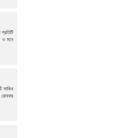
চেয়ারম্যান আটক
আবু সাঈদ হত্যা: বরখাস্ত দুই
পুলিশ সদস্যের ৪ দিনের রিমান্ড
 প্রতিটি
স ও মনে
টি সাকিব
 রোববার