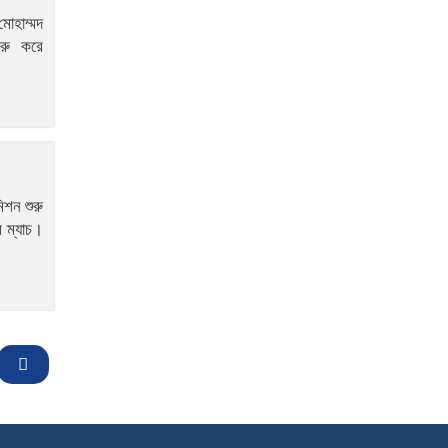
োহাম্মদ
রু করে
িশন শুরু
র ম্যাচ।