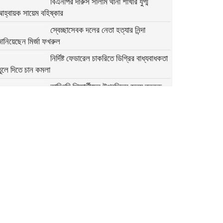
বিএনপির দারুস সালাম থানা শাখার যুগ্ম
আহ্বায়ক সায়েম বহিষ্কার
স্বেচ্ছাসেবক দলের নেতা হত্যার নিন্দা
ানিয়েছেন মির্জা ফখরুল
নির্দিষ্ট ফেডারেল চাকরিতে ডিগ্রির বাধ্যবাধকতা
ুলে দিতে চান কমলা
কারিগরি শিক্ষার্থীদের উপবৃত্তির জন্য ব্লকড
্যাকাউন্ট সংশোধনের নির্দেশনা
মির্জা ফখরুলের সঙ্গে অস্ট্রেলিয়ার ভারপ্রাপ্ত
হাইকমিশনারের বৈঠক
অতি দ্রুত যেন সংস্কারগুলো করা হয়:
অন্তর্বর্তী সরকারের উদ্দেশে মির্জা ফখরুল
২৭৯ সিম কার্ড ও ৭৬ মুঠোফোনসহ হাতিয়ার
ইউপি চেয়ারম্যান আটক
আবু সাঈদ হত্যা: বরখাস্ত দুই পুলিশ সদস্যের