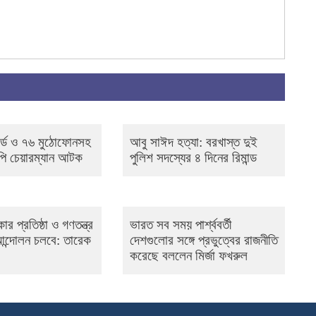
র্ড ও ৭৬ মুঠোফোনসহ
আবু সাঈদ হত্যা: বরখাস্ত দুই
পি চেয়ারম্যান আটক
পুলিশ সদস্যের ৪ দিনের রিমান্ড
ার প্রতিষ্ঠা ও গণতন্ত্র
ভারত সব সময় পার্শ্ববর্তী
 আন্দোলন চলবে: তারেক
দেশগুলোর সঙ্গে প্রভুত্বের রাজনীতি
করেছে বললেন মির্জা ফখরুল