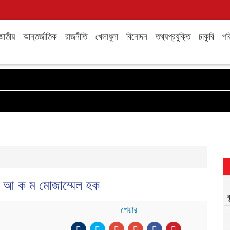
জাতীয়
আন্তর্জাতিক
রাজনীতি
খেলাধুলা
বিনোদন
তথ্যপ্রযুক্তি
চাকুরি
পরি
ু: আ ক ম মোজাম্মেল হক
শেয়ার