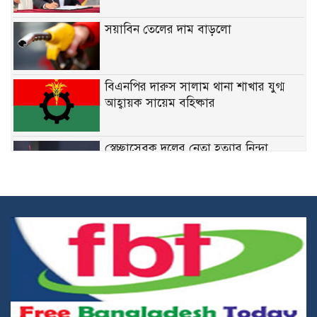
সয়াবিন তেলের দাম বাড়লো
বিএনপির দারুস সালাম থানা শাখার যুগ্ম
আহ্বায়ক সায়েম বহিষ্কার
স্বেচ্ছাসেবক দলের নেতা হত্যার নিন্দা
জানিয়েছেন মির্জা ফখরুল
নির্দিষ্ট ফেডারেল চাকরিতে ডিগ্রির
বাধ্যবাধকতা তুলে দিতে চান কমলা
কারিগরি শিক্ষার্থীদের উপবৃত্তির জন্য ব্লকড
অ্যাকাউন্ট সংশোধনের নির্দেশনা