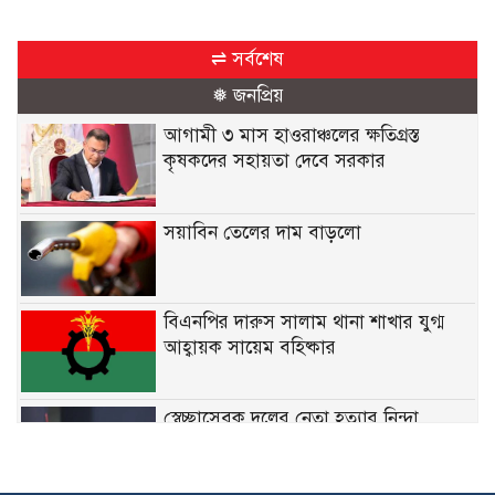
⇌ সর্বশেষ
❅ জনপ্রিয়
আগামী ৩ মাস হাওরাঞ্চলের ক্ষতিগ্রস্ত
কৃষকদের সহায়তা দেবে সরকার
সয়াবিন তেলের দাম বাড়লো
বিএনপির দারুস সালাম থানা শাখার যুগ্ম
আহ্বায়ক সায়েম বহিষ্কার
স্বেচ্ছাসেবক দলের নেতা হত্যার নিন্দা
জানিয়েছেন মির্জা ফখরুল