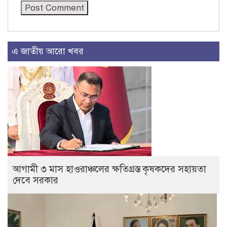
এ জাতীয় আরো খবর
আগামী ৩ মাস হাওরাঞ্চলের ক্ষতিগ্রস্ত কৃষকদের সহায়তা
দেবে সরকার