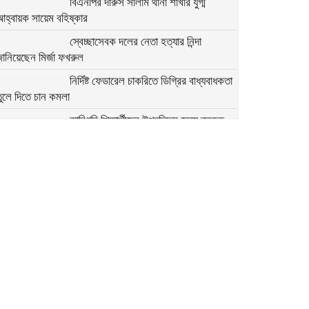
বিএনপির দারুস সালাম থানা শাখার যুগ্ম
আহ্বায়ক সায়েম বহিষ্কার
স্বেচ্ছাসেবক দলের নেতা হত্যার নিন্দা
ানিয়েছেন মির্জা ফখরুল
নির্দিষ্ট ফেডারেল চাকরিতে ডিগ্রির বাধ্যবাধকতা
ুলে দিতে চান কমলা
কারিগরি শিক্ষার্থীদের উপবৃত্তির জন্য ব্লকড
্যাকাউন্ট সংশোধনের নির্দেশনা
মির্জা ফখরুলের সঙ্গে অস্ট্রেলিয়ার ভারপ্রাপ্ত
হাইকমিশনারের বৈঠক
অতি দ্রুত যেন সংস্কারগুলো করা হয়:
ন্তর্বর্তী সরকারের উদ্দেশে মির্জা ফখরুল
২৭৯ সিম কার্ড ও ৭৬ মুঠোফোনসহ হাতিয়ার
ইউপি চেয়ারম্যান আটক
আবু সাঈদ হত্যা: বরখাস্ত দুই পুলিশ সদস্যের
 দিনের রিমান্ড