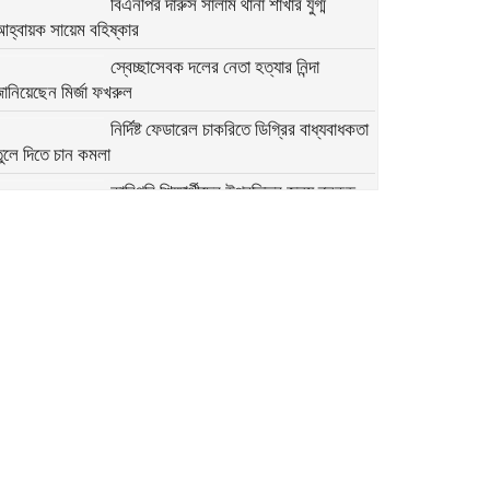
বিএনপির দারুস সালাম থানা শাখার যুগ্ম
আহ্বায়ক সায়েম বহিষ্কার
স্বেচ্ছাসেবক দলের নেতা হত্যার নিন্দা
ানিয়েছেন মির্জা ফখরুল
নির্দিষ্ট ফেডারেল চাকরিতে ডিগ্রির বাধ্যবাধকতা
ুলে দিতে চান কমলা
কারিগরি শিক্ষার্থীদের উপবৃত্তির জন্য ব্লকড
্যাকাউন্ট সংশোধনের নির্দেশনা
মির্জা ফখরুলের সঙ্গে অস্ট্রেলিয়ার ভারপ্রাপ্ত
হাইকমিশনারের বৈঠক
অতি দ্রুত যেন সংস্কারগুলো করা হয়:
ন্তর্বর্তী সরকারের উদ্দেশে মির্জা ফখরুল
২৭৯ সিম কার্ড ও ৭৬ মুঠোফোনসহ হাতিয়ার
ইউপি চেয়ারম্যান আটক
আবু সাঈদ হত্যা: বরখাস্ত দুই পুলিশ সদস্যের
 দিনের রিমান্ড