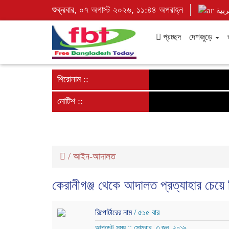
শুক্রবার, ০৭ অগাস্ট ২০২৬, ১১:৪৪ অপরাহ্ন
ربية
প্রচ্ছদ
দেশজুড়ে
শিরোনাম ::
নোটিশ ::
/
আইন-আদালত
কেরানীগঞ্জ থেকে আদালত প্রত্যাহার চেয়ে 
রিপোর্টারের নাম
/ ৫১৫ বার
আপডেট সময় :: সোমবার, ৩ জুন, ২০১৯