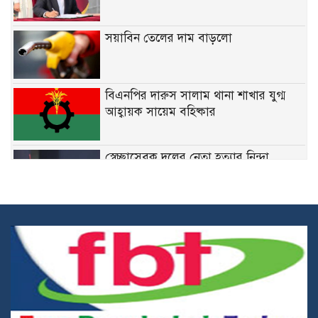
সয়াবিন তেলের দাম বাড়লো
বিএনপির দারুস সালাম থানা শাখার যুগ্ম
আহ্বায়ক সায়েম বহিষ্কার
স্বেচ্ছাসেবক দলের নেতা হত্যার নিন্দা
জানিয়েছেন মির্জা ফখরুল
নির্দিষ্ট ফেডারেল চাকরিতে ডিগ্রির
বাধ্যবাধকতা তুলে দিতে চান কমলা
কারিগরি শিক্ষার্থীদের উপবৃত্তির জন্য ব্লকড
অ্যাকাউন্ট সংশোধনের নির্দেশনা