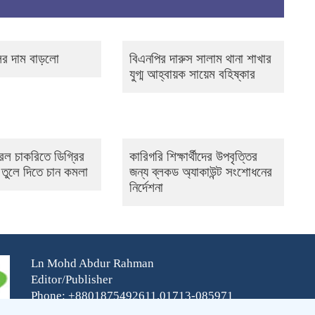
ের দাম বাড়লো
বিএনপির দারুস সালাম থানা শাখার
যুগ্ম আহ্বায়ক সায়েম বহিষ্কার
ডারেল চাকরিতে ডিগ্রির
কারিগরি শিক্ষার্থীদের উপবৃত্তির
 তুলে দিতে চান কমলা
জন্য ব্লকড অ্যাকাউন্ট সংশোধনের
নির্দেশনা
Ln Mohd Abdur Rahman
Editor/Publisher
Phone: +8801875492611,01713-085971
E-mail:fbtbangla@gmail.com,fbtenglish@gmail.com