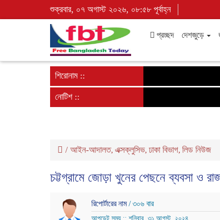
শুক্রবার, ০৭ অগাস্ট ২০২৬, ০৮:৫৮ পূর্বাহ্ন
প্রচ্ছদ
দেশজুড়ে
শিরোনাম ::
নোটিশ ::
/
আইন-আদালত
এক্সক্লুসিভ
ঢাকা বিভাগ
লিড নিউজ
,
,
,
চট্টগ্রামে জোড়া খুনের পেছনে ব্যবসা ও রাজন
রিপোর্টারের নাম
/ ৩০৬ বার
আপডেট সময় :: শনিবার, ৩১ আগস্ট, ২০২৪