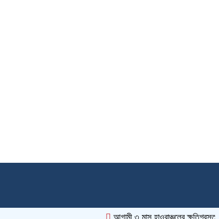
আগামী ৩ মাস হাওরাঞ্চলের ক্ষতিগ্রস্ত কৃ