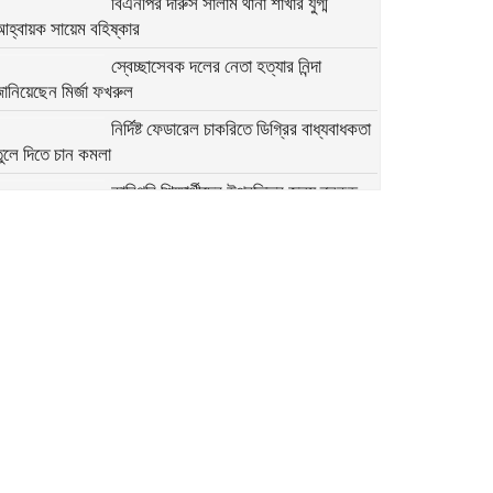
বিএনপির দারুস সালাম থানা শাখার যুগ্ম
আহ্বায়ক সায়েম বহিষ্কার
স্বেচ্ছাসেবক দলের নেতা হত্যার নিন্দা
ানিয়েছেন মির্জা ফখরুল
নির্দিষ্ট ফেডারেল চাকরিতে ডিগ্রির বাধ্যবাধকতা
ুলে দিতে চান কমলা
কারিগরি শিক্ষার্থীদের উপবৃত্তির জন্য ব্লকড
্যাকাউন্ট সংশোধনের নির্দেশনা
মির্জা ফখরুলের সঙ্গে অস্ট্রেলিয়ার ভারপ্রাপ্ত
হাইকমিশনারের বৈঠক
অতি দ্রুত যেন সংস্কারগুলো করা হয়:
অন্তর্বর্তী সরকারের উদ্দেশে মির্জা ফখরুল
২৭৯ সিম কার্ড ও ৭৬ মুঠোফোনসহ হাতিয়ার
ইউপি চেয়ারম্যান আটক