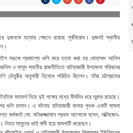
জ
ি করে দুজনকে হত্যার পেছনে রয়েছে পূর্ববিরোধ। দুজনই স্থানীয়
ত
লেন।
কুয়াইশ সড়কে প্রকাশ্যে গুলি করে হত্যা করা হয় মোহাম্মদ আনিস
অ
নিস ও মাসুদ স্থানীয় রাজনীতিতে হাটহাজারী উপজেলা পরিষদের
 চৌধুরীর অনুসারী হিসেবে পরিচিত ছিলেন। তাঁরা চট্টগ্রামের
িক মতাদর্শ নিয়ে দুই পক্ষের মধ্যে দীর্ঘদিন ধরে দ্বন্দ্ব রয়েছে।
ওপর গুলি চালান। এ ঘটনায় হাটহাজারী থানায় পৃথক একটি মামলা
প্ত কর্মকর্তা মো. মনিরুজ্জামান প্রথম আলোকে বলেন, অক্সিজেন-
। নিহত মাসুদের ভাই বাদী হয়ে মামলাটি করেছেন।
র পাঁচলাইশ ওয়ার্ড ও হাটহাজারী উপজেলার শিকারপুর ইউনিয়নের