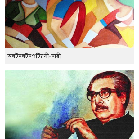
অঘটনঘটনপটিয়সী-নারী