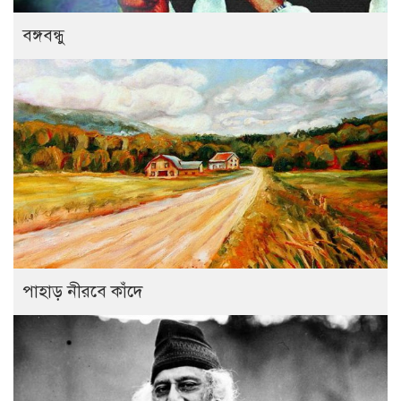
বঙ্গবন্ধু
পাহাড় নীরবে কাঁদে