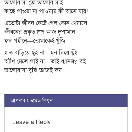
ভালোবাসা তো ভালোবাসাই—
কাছে পাওয়া না পাওয়ায় কী আসে যায়!
এতোটা জীবন কেটে গেল কোন খেয়ালে
জীবনের প্রকৃত রূপ আজ দৃশ্যমান
হৃদ-গহীনে—তোমাকেই খুঁজি
হাত বাড়িয়ে ছুঁই না—মন দিয়ে ছুঁই
আঁখি মেলে পাই না—তাই ধ্যানমগ্ন রই
ভালোবাসা বুঝি তারেই কয়…
আপনার মতামত লিখুন :
Leave a Reply