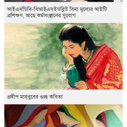
আইএসডিবি-বিআইএসইডব্লিউ বিনা মূল্যের আইটি
প্রশিক্ষণ, আছে কর্মসংস্থানের সুযোগ
প্রদীপ মাহবুবের গুচ্ছ কবিতা