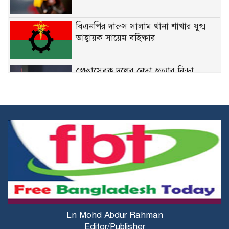
বিএনপির দারুস সালাম থানা শাখার যুগ্ম
আহ্বায়ক সায়েম বহিষ্কার
স্বেচ্ছাসেবক দলের নেতা হত্যার নিন্দা
জানিয়েছেন মির্জা ফখরুল
নির্দিষ্ট ফেডারেল চাকরিতে ডিগ্রির
বাধ্যবাধকতা তুলে দিতে চান কমলা
কারিগরি শিক্ষার্থীদের উপবৃত্তির জন্য ব্লকড
অ্যাকাউন্ট সংশোধনের নির্দেশনা
মির্জা ফখরুলের সঙ্গে অস্ট্রেলিয়ার ভারপ্রাপ্ত
Ln Mohd Abdur Rahman
হাইকমিশনারের বৈঠক
Editor/Publisher