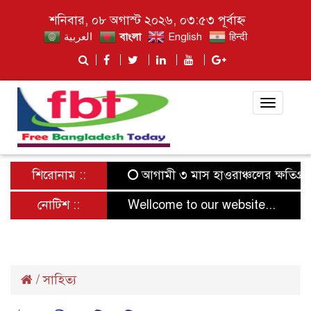
শনিবার, ০৮ অগাস্ট ২০২৬, ০৩:৫৩ পূর্বাহ্ন
العربية
বাংলা
English
हिन्दी
Toggle
navigat
শিরোনাম ::
আগামী ৩ মাস হাওরাঞ্চলের ক্ষতিগ্রস্ত ক
নোটিশ ::
Wellcome to our website...
/
সাহিত্য