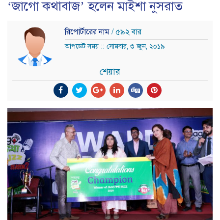
‘জাগো কথাবাজ’ হলেন মাইশা নুসরাত
রিপোর্টারের নাম
/ ৫৯২ বার
আপডেট সময় :: সোমবার, ৩ জুন, ২০১৯
শেয়ার