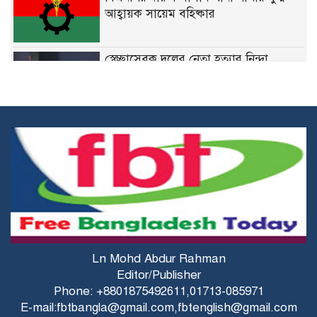
আহ্বায়ক সায়েম বহিষ্কার
স্বেচ্ছাসেবক দলের নেতা হত্যার নিন্দা
জানিয়েছেন মির্জা ফখরুল
নির্দিষ্ট ফেডারেল চাকরিতে ডিগ্রির
বাধ্যবাধকতা তুলে দিতে চান কমলা
কারিগরি শিক্ষার্থীদের উপবৃত্তির জন্য ব্লকড
অ্যাকাউন্ট সংশোধনের নির্দেশনা
মির্জা ফখরুলের সঙ্গে অস্ট্রেলিয়ার ভারপ্রাপ্ত
Ln Mohd Abdur Rahman
হাইকমিশনারের বৈঠক
Editor/Publisher
Phone: +8801875492611,01713-085971
E-mail:fbtbangla@gmail.com,fbtenglish@gmail.com