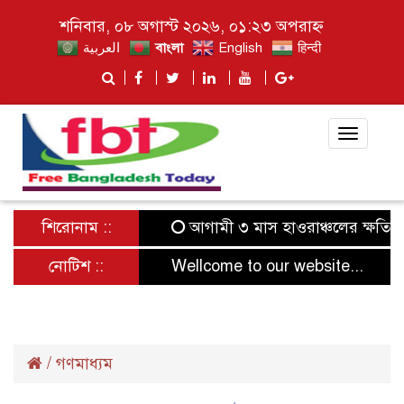
শনিবার, ০৮ অগাস্ট ২০২৬, ০১:২৩ অপরাহ্ন
العربية
বাংলা
English
हिन्दी
Toggle
navigat
শিরোনাম ::
আগামী ৩ মাস হাওরাঞ্চলের ক্ষতিগ্রস্ত
নোটিশ ::
Wellcome to our website...
/
গণমাধ্যম