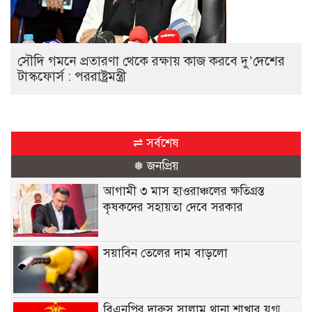
সৌদি গমনে প্রতারণা থেকে রক্ষায় কাজ করবে দু’দেশের
টাস্কফোর্স : পররাষ্ট্রমন্ত্রী
⇌ সর্বশেষ
❅ জনপ্রিয়
আগামী ৩ মাস হাওরাঞ্চলের ক্ষতিগ্রস্ত
কৃষকদের সহায়তা দেবে সরকার
সয়াবিন তেলের দাম বাড়লো
বিএনপির দারুস সালাম থানা শাখার যুগ্ম