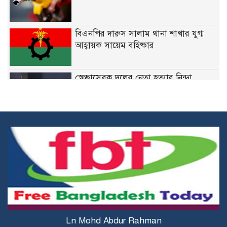
বিএনপির দারুস সালাম থানা শাখার যুগ্ম
আহ্বায়ক সায়েম বহিষ্কার
স্বেচ্ছাসেবক দলের নেতা হত্যার নিন্দা
জানিয়েছেন মির্জা ফখরুল
নির্দিষ্ট ফেডারেল চাকরিতে ডিগ্রির
বাধ্যবাধকতা তুলে দিতে চান কমলা
কারিগরি শিক্ষার্থীদের উপবৃত্তির জন্য ব্লকড
অ্যাকাউন্ট সংশোধনের নির্দেশনা
মির্জা ফখরুলের সঙ্গে অস্ট্রেলিয়ার ভারপ্রাপ্ত
Ln Mohd Abdur Rahman