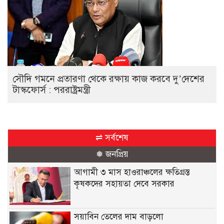
সৌদি গমনে প্রতারণা থেকে রক্ষায় কাজ করবে দু’দেশের
টাস্কফোর্স : পররাষ্ট্রমন্ত্রী
⇌ সর্বশেষ
❅ জনপ্রিয়
আগামী ৩ মাস হাওরাঞ্চলের ক্ষতিগ্রস্ত
কৃষকদের সহায়তা দেবে সরকার
সয়াবিন তেলের দাম বাড়লো