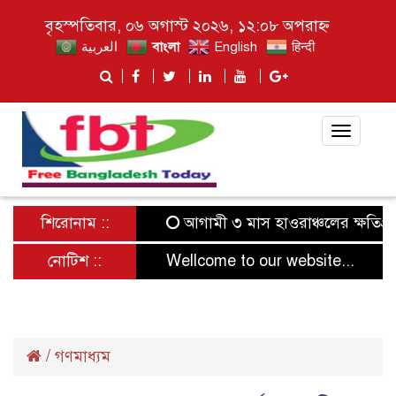
বৃহস্পতিবার, ০৬ অগাস্ট ২০২৬, ১২:০৮ অপরাহ্ন
العربية
বাংলা
English
हिन्दी
Toggle
navigat
শিরোনাম ::
আগামী ৩ মাস হাওরাঞ্চলের ক্ষতিগ্রস্ত 
নোটিশ ::
Wellcome to our website...
/
গণমাধ্যম