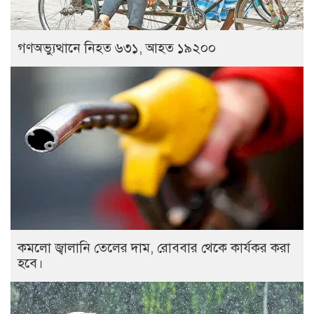
গণঅভ্যুত্থানে নিহত ৬৩১, আহত ১৯২০০
কমলো জ্বালানি তেলের দাম, রোববার থেকে কার্যকর করা
হবে।