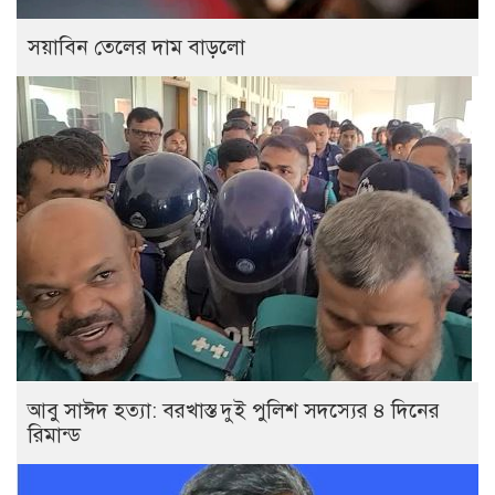
সয়াবিন তেলের দাম বাড়লো
আবু সাঈদ হত্যা: বরখাস্ত দুই পুলিশ সদস্যের ৪ দিনের
রিমান্ড