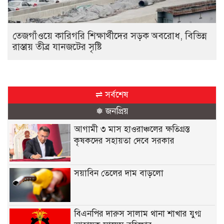
তেজগাঁওয়ে কারিগরি শিক্ষার্থীদের সড়ক অবরোধ, বিভিন্ন
রাস্তায় তীব্র যানজটের সৃষ্টি
⇌ সর্বশেষ
❅ জনপ্রিয়
আগামী ৩ মাস হাওরাঞ্চলের ক্ষতিগ্রস্ত
কৃষকদের সহায়তা দেবে সরকার
সয়াবিন তেলের দাম বাড়লো
বিএনপির দারুস সালাম থানা শাখার যুগ্ম