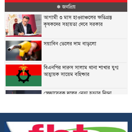
❅ জনপ্রিয়
আগামী ৩ মাস হাওরাঞ্চলের ক্ষতিগ্রস্ত
কৃষকদের সহায়তা দেবে সরকার
সয়াবিন তেলের দাম বাড়লো
বিএনপির দারুস সালাম থানা শাখার যুগ্ম
আহ্বায়ক সায়েম বহিষ্কার
স্বেচ্ছাসেবক দলের নেতা হত্যার নিন্দা
জানিয়েছেন মির্জা ফখরুল
নির্দিষ্ট ফেডারেল চাকরিতে ডিগ্রির
বাধ্যবাধকতা তুলে দিতে চান কমলা