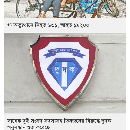
গণঅভ্যুত্থানে নিহত ৬৩১, আহত ১৯২০০
সাবেক দুই সংসদ সদস্যসহ তিনজনের বিরুদ্ধে দুদক
অনুসন্ধান শুরু করেছে