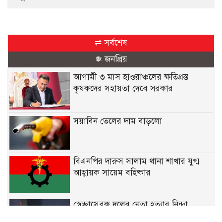
⇌ সর্বশেষ
❅ জনপ্রিয়
আগামী ৩ মাস হাওরাঞ্চলের ক্ষতিগ্রস্ত
কৃষকদের সহায়তা দেবে সরকার
সয়াবিন তেলের দাম বাড়লো
বিএনপির দারুস সালাম থানা শাখার যুগ্ম
আহ্বায়ক সায়েম বহিষ্কার
স্বেচ্ছাসেবক দলের নেতা হত্যার নিন্দা
জানিয়েছেন মির্জা ফখরুল