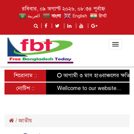
রবিবার, ০৯ অগাস্ট ২০২৬, ০৮:৩৪ পূর্বাহ্ন
العربية
বাংলা
English
हिन्दी
Toggle
navigat
শিরোনাম ::
আগামী ৩ মাস হাওরাঞ্চলের ক্ষতিগ্রস্ত 
নোটিশ ::
Wellcome to our website...
/
জাতীয়