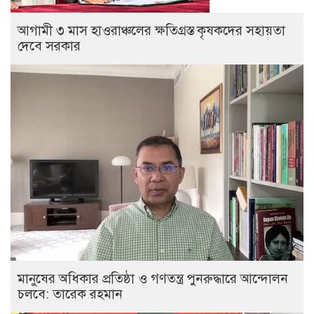
আগামী ৩ মাস হাওরাঞ্চলের ক্ষতিগ্রস্ত কৃষকদের সহায়তা
দেবে সরকার
মানুষের অধিকার প্রতিষ্ঠা ও গণতন্ত্র পুনরুদ্ধারে আন্দোলন
চলবে: তারেক রহমান