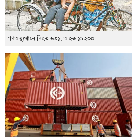
গণঅভ্যুত্থানে নিহত ৬৩১, আহত ১৯২০০