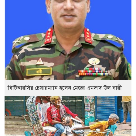
বিটিআরসির চেয়ারম্যান হলেন মেজর এমদাদ উল বারী