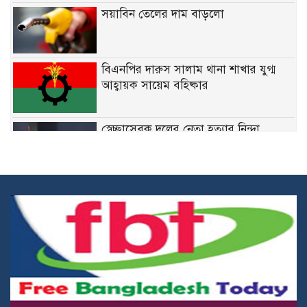
সয়াবিন তেলের দাম বাড়লো
বিএনপির দারুস সালাম থানা শাখার যুগ্ম
আহ্বায়ক সায়েম বহিষ্কার
স্বেচ্ছাসেবক দলের নেতা হত্যার নিন্দা
জানিয়েছেন মির্জা ফখরুল
নির্দিষ্ট ফেডারেল চাকরিতে ডিগ্রির
বাধ্যবাধকতা তুলে দিতে চান কমলা
কারিগরি শিক্ষার্থীদের উপবৃত্তির জন্য ব্লকড
অ্যাকাউন্ট সংশোধনের নির্দেশনা