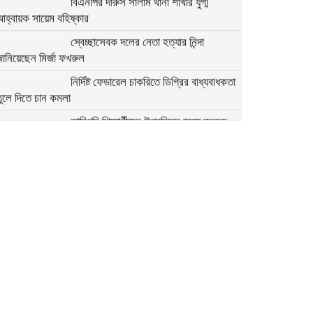
বিএনপির দারুস সালাম থানা শাখার যুগ্ম
আহ্বায়ক সায়েম বহিষ্কার
স্বেচ্ছাসেবক দলের নেতা হত্যার নিন্দা
ানিয়েছেন মির্জা ফখরুল
নির্দিষ্ট ফেডারেল চাকরিতে ডিগ্রির বাধ্যবাধকতা
ুলে দিতে চান কমলা
কারিগরি শিক্ষার্থীদের উপবৃত্তির জন্য ব্লকড
্যাকাউন্ট সংশোধনের নির্দেশনা
মির্জা ফখরুলের সঙ্গে অস্ট্রেলিয়ার ভারপ্রাপ্ত
হাইকমিশনারের বৈঠক
অতি দ্রুত যেন সংস্কারগুলো করা হয়:
অন্তর্বর্তী সরকারের উদ্দেশে মির্জা ফখরুল
২৭৯ সিম কার্ড ও ৭৬ মুঠোফোনসহ হাতিয়ার
ইউপি চেয়ারম্যান আটক