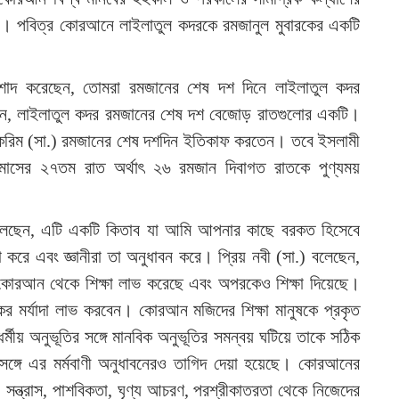
বিধান। পবিত্র কোরআনে লাইলাতুল কদরকে রমজানুল মুবারকের একটি
৪
শাদ করেছেন, তোমরা রমজানের শেষ দশ দিনে লাইলাতুল কদর
েছেন, লাইলাতুল কদর রমজানের শেষ দশ বেজোড় রাতগুলোর একটি।
 করিম (সা.) রমজানের শেষ দশদিন ইতিকাফ করতেন। তবে ইসলামী
 মাসের ২৭তম রাত অর্থাৎ ২৬ রমজান দিবাগত রাতকে পুণ্যময়
বলেছেন, এটি একটি কিতাব যা আমি আপনার কাছে বরকত হিসেবে
 করে এবং জ্ঞানীরা তা অনুধাবন করে। প্রিয় নবী (সা.) বলেছেন,
র কোরআন থেকে শিক্ষা লাভ করেছে এবং অপরকেও শিক্ষা দিয়েছে।
ষকের মর্যাদা লাভ করবেন। কোরআন মজিদের শিক্ষা মানুষকে প্রকৃত
্মীয় অনুভূতির সঙ্গে মানবিক অনুভূতির সমন্বয় ঘটিয়ে তাকে সঠিক
ঙ্গে এর মর্মবাণী অনুধাবনেরও তাগিদ দেয়া হয়েছে। কোরআনের
, সন্ত্রাস, পাশবিকতা, ঘৃণ্য আচরণ, পরশ্রীকাতরতা থেকে নিজেদের