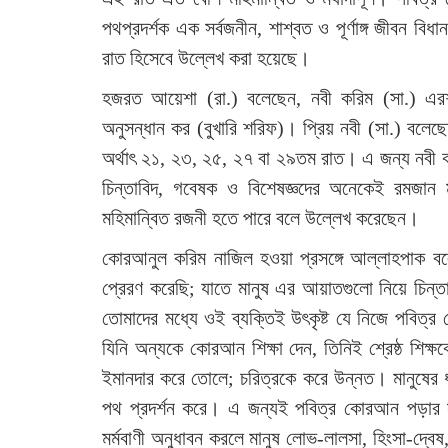
পথপ্রদর্শক এক সর্বজনীন, শাশ্বত ও পূর্ণাঙ্গ জীবন 
রাত হিসেবে উল্লেখ করা হয়েছে।
হজরত আয়েশা (রা.) বলেছেন, নবী করিম (সা.) এর
অনুসন্ধান কর (বুখারি শরিফ)। প্রিয় নবী (সা.) বল
অর্থাৎ ২১, ২৩, ২৫, ২৭ বা ২৯তম রাত। এ জন্য নবী
চিন্তাবিদ, গবেষক ও বিশেষজ্ঞদের অনেকেই রমজান
মহিমান্বিত রজনী হতে পারে বলে উল্লেখ করেছেন।
কোরআনুল করিম নাজিল হওয়া প্রসঙ্গে আল্লাহপাক 
প্রেরণ করেছি; যাতে মানুষ এর আয়াতগুলো নিয়ে চিন্তা
তোমাদের মধ্যে ওই ব্যক্তিই উৎকৃষ্ট যে নিজে পবিত্
যিনি অন্যকে কোরআন শিক্ষা দেন, তিনিই শ্রেষ্ঠ শিক্
ইমানদার করে তোলে; চরিত্রকে করে উন্নত। মানুষের ধর
পথ প্রদর্শন করে। এ জন্যই পবিত্র কোরআন পড়ার স
মর্মবাণী অনুধাবন করলে মানুষ লোভ-লালসা, হিংসা-দ্বেষ