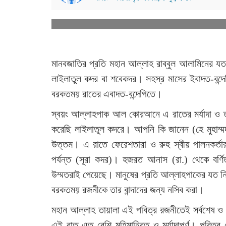
মানবজাতির প্রতি মহান আল্লাহ রাব্বুল আলামিনের যত
লাইলাতুল কদর বা শবেকদর। সহস্র মাসের ইবাদত-বন্দেগ
বরকতময় রাতের এবাদত-বন্দেগিতে।
স্বয়ং আল্লাহপাক আল কোরআনে এ রাতের মর্যাদা ও 
করেছি লাইলাতুল কদরে। আপনি কি জানেন (হে মুহাম্ম
উত্তম। এ রাতে ফেরেশতারা ও রুহ স্বীয় পালনকর্তার 
পর্যন্ত (সূরা কদর)। হজরত আনাস (রা.) থেকে বর্ণ
উম্মতরাই পেয়েছে। মানুষের প্রতি আল্লাহপাকের যত ন
বরকতময় রজনীকে তার বান্দাদের জন্য নসিব করা।
মহান আল্লাহ তায়ালা এই পবিত্র রজনীতেই সর্বশেষ ও 
এই রাত এত বেশি মহিমান্বিত ও মর্যাদাপূর্ণ। পবিত