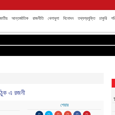
জাতীয়
আন্তর্জাতিক
রাজনীতি
খেলাধুলা
বিনোদন
তথ্যপ্রযুক্তি
চাকুরি
পরি
উঠুক এ রজনী
শেয়ার