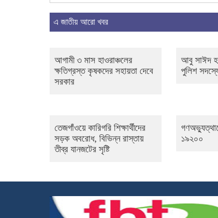
এ জাতীয় আরো খবর
আগামী ৩ মাস হাওরাঞ্চলের
আবু সাঈদ হত
ক্ষতিগ্রস্ত কৃষকদের সহায়তা দেবে
পুলিশ সদস্যে
সরকার
তেজগাঁওয়ে কারিগরি শিক্ষার্থীদের
গণঅভ্যুত্থ
সড়ক অবরোধ, বিভিন্ন রাস্তায়
১৯২০০
তীব্র যানজটের সৃষ্টি