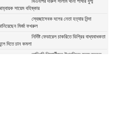
বিএনপির দারুস সালাম থানা শাখার যুগ্ম
আহ্বায়ক সায়েম বহিষ্কার
স্বেচ্ছাসেবক দলের নেতা হত্যার নিন্দা
ানিয়েছেন মির্জা ফখরুল
নির্দিষ্ট ফেডারেল চাকরিতে ডিগ্রির বাধ্যবাধকতা
ুলে দিতে চান কমলা
কারিগরি শিক্ষার্থীদের উপবৃত্তির জন্য ব্লকড
্যাকাউন্ট সংশোধনের নির্দেশনা
মির্জা ফখরুলের সঙ্গে অস্ট্রেলিয়ার ভারপ্রাপ্ত
হাইকমিশনারের বৈঠক
অতি দ্রুত যেন সংস্কারগুলো করা হয়:
ন্তর্বর্তী সরকারের উদ্দেশে মির্জা ফখরুল
২৭৯ সিম কার্ড ও ৭৬ মুঠোফোনসহ হাতিয়ার
ইউপি চেয়ারম্যান আটক
আবু সাঈদ হত্যা: বরখাস্ত দুই পুলিশ সদস্যের
 দিনের রিমান্ড