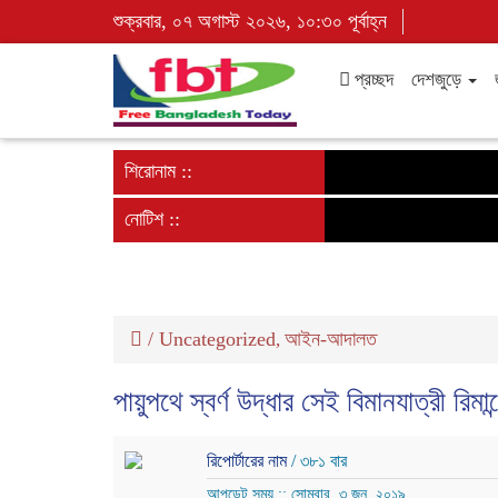
শুক্রবার, ০৭ অগাস্ট ২০২৬, ১০:৩০ পূর্বাহ্ন
প্রচ্ছদ
দেশজুড়ে
শিরোনাম ::
নোটিশ ::
/
Uncategorized
আইন-আদালত
,
পায়ুপথে স্বর্ণ উদ্ধার সেই বিমানযাত্রী রিমান্
রিপোর্টারের নাম
/ ৩৮১ বার
আপডেট সময় :: সোমবার, ৩ জুন, ২০১৯