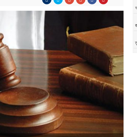
জ
ত
অ
অ
৪