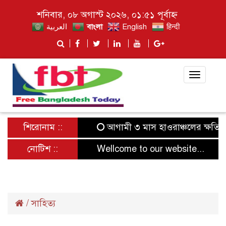
শনিবার, ০৮ অগাস্ট ২০২৬, ০১:৫১ পূর্বাহ্ন
العربية
বাংলা
English
हिन्दी
Toggle
navigat
শিরোনাম ::
আগামী ৩ মাস হাওরাঞ্চলের ক্ষতিগ্রস্
নোটিশ ::
Wellcome to our website...
/
সাহিত্য