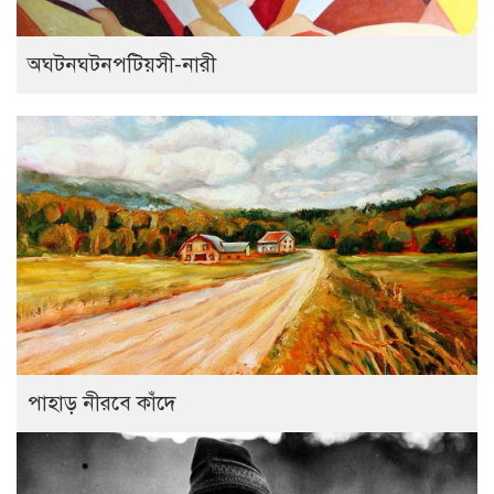
অঘটনঘটনপটিয়সী-নারী
পাহাড় নীরবে কাঁদে