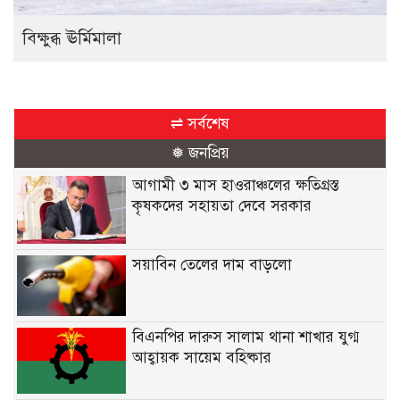
বিক্ষুব্ধ ঊর্মিমালা
⇌ সর্বশেষ
❅ জনপ্রিয়
আগামী ৩ মাস হাওরাঞ্চলের ক্ষতিগ্রস্ত
কৃষকদের সহায়তা দেবে সরকার
সয়াবিন তেলের দাম বাড়লো
বিএনপির দারুস সালাম থানা শাখার যুগ্ম
আহ্বায়ক সায়েম বহিষ্কার