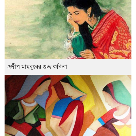
প্রদীপ মাহবুবের গুচ্ছ কবিতা