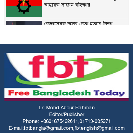
আহ্বায়ক সায়েম বহিষ্কার
স্বেচ্ছাসেবক দলের নেতা হত্যার নিন্দা
জানিয়েছেন মির্জা ফখরুল
নির্দিষ্ট ফেডারেল চাকরিতে ডিগ্রির
বাধ্যবাধকতা তুলে দিতে চান কমলা
কারিগরি শিক্ষার্থীদের উপবৃত্তির জন্য ব্লকড
অ্যাকাউন্ট সংশোধনের নির্দেশনা
মির্জা ফখরুলের সঙ্গে অস্ট্রেলিয়ার ভারপ্রাপ্ত
Ln Mohd Abdur Rahman
হাইকমিশনারের বৈঠক
Editor/Publisher
Phone: +8801875492611,01713-085971
E-mail:fbtbangla@gmail.com,fbtenglish@gmail.com