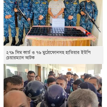
২৭৯ সিম কার্ড ও ৭৬ মুঠোফোনসহ হাতিয়ার ইউপি
চেয়ারম্যান আটক