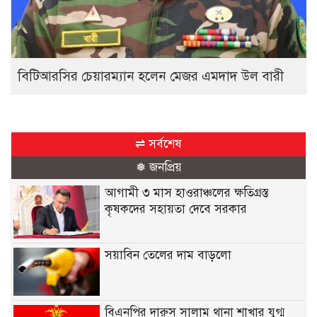
বিটিআরসির চেয়ারম্যান হলেন মেজর এমদাদ উল বারী
⇌ সর্বশেষ
❅ জনপ্রিয়
আগামী ৩ মাস হাওরাঞ্চলের ক্ষতিগ্রস্ত
কৃষকদের সহায়তা দেবে সরকার
সয়াবিন তেলের দাম বাড়লো
বিএনপির দারুস সালাম থানা শাখার যুগ্ম