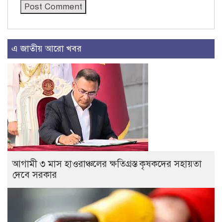
এ জাতীয় আরো খবর
আগামী ৩ মাস হাওরাঞ্চলের ক্ষতিগ্রস্ত কৃষকদের সহায়তা
দেবে সরকার