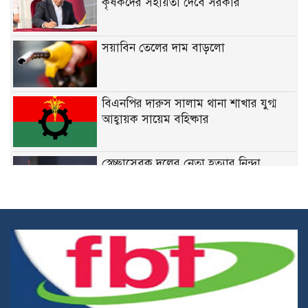
কৃষকদের সহায়তা দেবে সরকার
সয়াবিন তেলের দাম বাড়লো
বিএনপির দারুস সালাম থানা শাখার যুগ্ম
আহ্বায়ক সায়েম বহিষ্কার
স্বেচ্ছাসেবক দলের নেতা হত্যার নিন্দা
জানিয়েছেন মির্জা ফখরুল
নির্দিষ্ট ফেডারেল চাকরিতে ডিগ্রির
বাধ্যবাধকতা তুলে দিতে চান কমলা
কারিগরি শিক্ষার্থীদের উপবৃত্তির জন্য ব্লকড
অ্যাকাউন্ট সংশোধনের নির্দেশনা