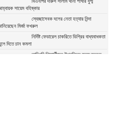
বিএনপির দারুস সালাম থানা শাখার যুগ্ম
আহ্বায়ক সায়েম বহিষ্কার
স্বেচ্ছাসেবক দলের নেতা হত্যার নিন্দা
ানিয়েছেন মির্জা ফখরুল
নির্দিষ্ট ফেডারেল চাকরিতে ডিগ্রির বাধ্যবাধকতা
ুলে দিতে চান কমলা
কারিগরি শিক্ষার্থীদের উপবৃত্তির জন্য ব্লকড
্যাকাউন্ট সংশোধনের নির্দেশনা
মির্জা ফখরুলের সঙ্গে অস্ট্রেলিয়ার ভারপ্রাপ্ত
হাইকমিশনারের বৈঠক
অতি দ্রুত যেন সংস্কারগুলো করা হয়:
ন্তর্বর্তী সরকারের উদ্দেশে মির্জা ফখরুল
২৭৯ সিম কার্ড ও ৭৬ মুঠোফোনসহ হাতিয়ার
ইউপি চেয়ারম্যান আটক