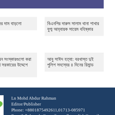
ের দাম বাড়লো
বিএনপির দারুস সালাম থানা শাখার
যুগ্ম আহ্বায়ক সায়েম বহিষ্কার
েন সংস্কারগুলো করা
আবু সাঈদ হত্যা: বরখাস্ত দুই
্তী সরকারের উদ্দেশে
পুলিশ সদস্যের ৪ দিনের রিমান্ড
Ln Mohd Abdur Rahman
Editor/Publisher
Phone: +8801875492611,01713-085971