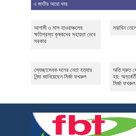
এ জাতীয় আরো খবর
আগামী ৩ মাস হাওরাঞ্চলের
সয়াবিন তেল
ক্ষতিগ্রস্ত কৃষকদের সহায়তা দেবে
সরকার
স্বেচ্ছাসেবক দলের নেতা হত্যার
অতি দ্রুত য
নিন্দা জানিয়েছেন মির্জা ফখরুল
হয়: অন্তর্বর
মির্জা ফখরুল