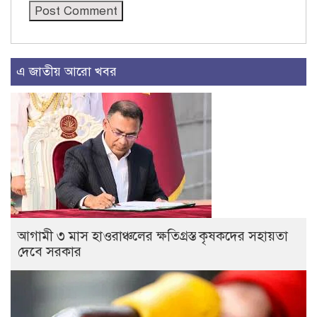
এ জাতীয় আরো খবর
আগামী ৩ মাস হাওরাঞ্চলের ক্ষতিগ্রস্ত কৃষকদের সহায়তা
দেবে সরকার