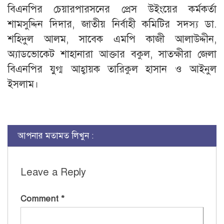
বিএনপির চেয়ারপারসনের প্রেস উইংয়ের কর্মকর্তা
শামসুদ্দিন দিদার, জাতীয় নির্বাহী কমিটির সদস্য ডা.
শহিদুল আলম, সাবেক এমপি কাজী আলাউদ্দীন,
অ্যাডভোকেট শাহানারা আক্তার বকুল, সাতক্ষীরা জেলা
বিএনপির যুগ্ম আহ্বায়ক তারিকুল হাসান ও আইনুল
ইসলাম।
আপনার মতামত লিখুন :
Leave a Reply
Comment
*