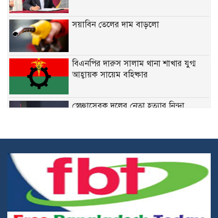
সয়াবিন তেলের দাম বাড়লো
বিএনপির দারুস সালাম থানা শাখার যুগ্ম
আহ্বায়ক সায়েম বহিষ্কার
স্বেচ্ছাসেবক দলের নেতা হত্যার নিন্দা
জানিয়েছেন মির্জা ফখরুল
নির্দিষ্ট ফেডারেল চাকরিতে ডিগ্রির
বাধ্যবাধকতা তুলে দিতে চান কমলা
কারিগরি শিক্ষার্থীদের উপবৃত্তির জন্য ব্লকড
অ্যাকাউন্ট সংশোধনের নির্দেশনা