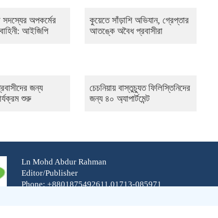
 সদস্যের অপকর্মের
কুয়েতে সাঁড়াশি অভিযান, গ্রেপ্তার
া বাহিনী: আইজিপি
আতঙ্কে অবৈধ প্রবাসীরা
্রবাসীদের জন্য
চেচনিয়ায় বাস্তুচ্যুত ফিলিস্তিনিদের
যক্রম শুরু
জন্য ৪০ অ্যাপার্টমেন্ট
Ln Mohd Abdur Rahman
Editor/Publisher
Phone: +8801875492611,01713-085971
E-mail:fbtbangla@gmail.com,fbtenglish@gmail.com
Shakh Center(7th Floor),56,Purana Paltan,Dhaka-1000,