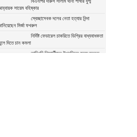
বিএনপির দারুস সালাম থানা শাখার যুগ্ম
আহ্বায়ক সায়েম বহিষ্কার
স্বেচ্ছাসেবক দলের নেতা হত্যার নিন্দা
ানিয়েছেন মির্জা ফখরুল
নির্দিষ্ট ফেডারেল চাকরিতে ডিগ্রির বাধ্যবাধকতা
ুলে দিতে চান কমলা
কারিগরি শিক্ষার্থীদের উপবৃত্তির জন্য ব্লকড
্যাকাউন্ট সংশোধনের নির্দেশনা
মির্জা ফখরুলের সঙ্গে অস্ট্রেলিয়ার ভারপ্রাপ্ত
হাইকমিশনারের বৈঠক
অতি দ্রুত যেন সংস্কারগুলো করা হয়:
অন্তর্বর্তী সরকারের উদ্দেশে মির্জা ফখরুল
২৭৯ সিম কার্ড ও ৭৬ মুঠোফোনসহ হাতিয়ার
ইউপি চেয়ারম্যান আটক