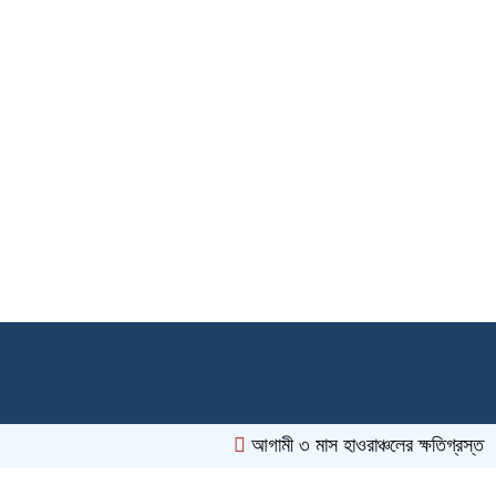
আগামী ৩ মাস হাওরাঞ্চলের ক্ষতিগ্রস্ত কৃ
Bangladesh