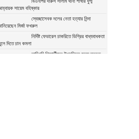
বিএনপির দারুস সালাম থানা শাখার যুগ্ম
আহ্বায়ক সায়েম বহিষ্কার
স্বেচ্ছাসেবক দলের নেতা হত্যার নিন্দা
ানিয়েছেন মির্জা ফখরুল
নির্দিষ্ট ফেডারেল চাকরিতে ডিগ্রির বাধ্যবাধকতা
ুলে দিতে চান কমলা
কারিগরি শিক্ষার্থীদের উপবৃত্তির জন্য ব্লকড
্যাকাউন্ট সংশোধনের নির্দেশনা
মির্জা ফখরুলের সঙ্গে অস্ট্রেলিয়ার ভারপ্রাপ্ত
হাইকমিশনারের বৈঠক
অতি দ্রুত যেন সংস্কারগুলো করা হয়:
ন্তর্বর্তী সরকারের উদ্দেশে মির্জা ফখরুল
২৭৯ সিম কার্ড ও ৭৬ মুঠোফোনসহ হাতিয়ার
ইউপি চেয়ারম্যান আটক
আবু সাঈদ হত্যা: বরখাস্ত দুই পুলিশ সদস্যের
 দিনের রিমান্ড