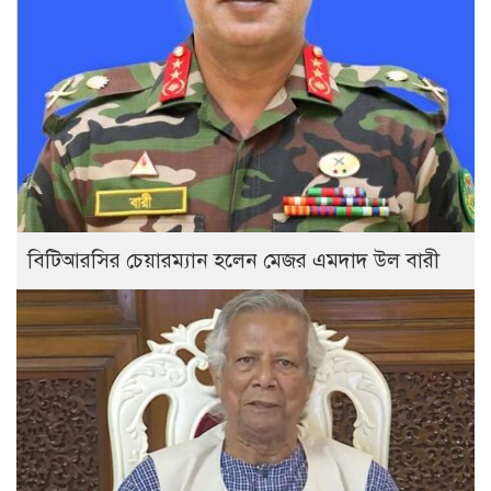
বিটিআরসির চেয়ারম্যান হলেন মেজর এমদাদ উল বারী