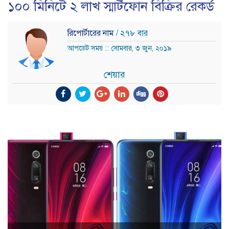
১০০ মিনিটে ২ লাখ স্মার্টফোন বিক্রির রেকর্ড
রিপোর্টারের নাম
/ ২৭৮ বার
আপডেট সময় :: সোমবার, ৩ জুন, ২০১৯
শেয়ার