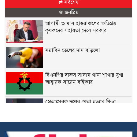
⇌ সর্বশেষ
❅ জনপ্রিয়
আগামী ৩ মাস হাওরাঞ্চলের ক্ষতিগ্রস্ত
কৃষকদের সহায়তা দেবে সরকার
সয়াবিন তেলের দাম বাড়লো
বিএনপির দারুস সালাম থানা শাখার যুগ্ম
আহ্বায়ক সায়েম বহিষ্কার
স্বেচ্ছাসেবক দলের নেতা হত্যার নিন্দা
জানিয়েছেন মির্জা ফখরুল
নির্দিষ্ট ফেডারেল চাকরিতে ডিগ্রির