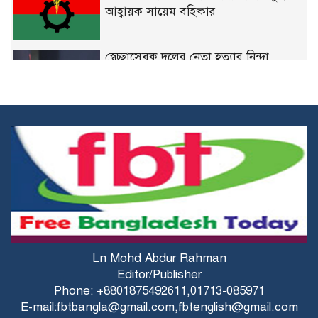
আহ্বায়ক সায়েম বহিষ্কার
স্বেচ্ছাসেবক দলের নেতা হত্যার নিন্দা
জানিয়েছেন মির্জা ফখরুল
নির্দিষ্ট ফেডারেল চাকরিতে ডিগ্রির
বাধ্যবাধকতা তুলে দিতে চান কমলা
কারিগরি শিক্ষার্থীদের উপবৃত্তির জন্য ব্লকড
অ্যাকাউন্ট সংশোধনের নির্দেশনা
মির্জা ফখরুলের সঙ্গে অস্ট্রেলিয়ার ভারপ্রাপ্ত
Ln Mohd Abdur Rahman
হাইকমিশনারের বৈঠক
Editor/Publisher
Phone: +8801875492611,01713-085971
E-mail:fbtbangla@gmail.com,fbtenglish@gmail.com