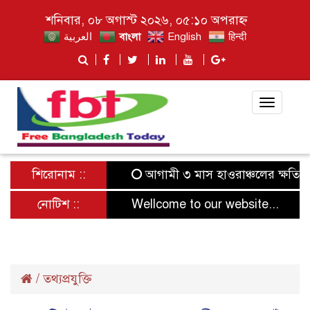
শনিবার, ০৮ অগাস্ট ২০২৬, ০৫:১০ অপরাহ্ন
العربية
বাংলা
English
हिन्दी
Toggle
navigat
শিরোনাম ::
আগামী ৩ মাস হাওরাঞ্চলের ক্ষতিগ্রস্ত
নোটিশ ::
Wellcome to our website...
/
তথ্যপ্রযুক্তি