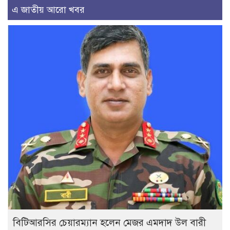
এ জাতীয় আরো খবর
বিটিআরসির চেয়ারম্যান হলেন মেজর এমদাদ উল বারী