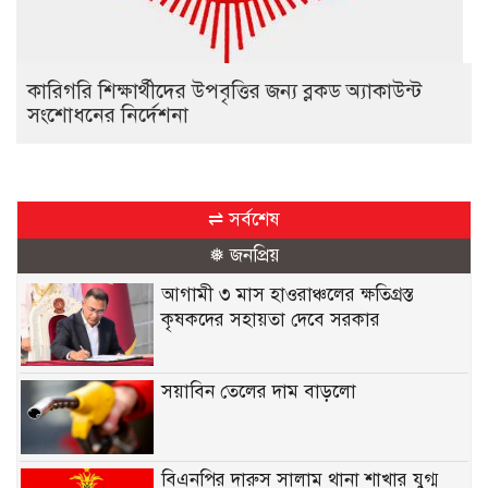
কারিগরি শিক্ষার্থীদের উপবৃত্তির জন্য ব্লকড অ্যাকাউন্ট
সংশোধনের নির্দেশনা
⇌ সর্বশেষ
❅ জনপ্রিয়
আগামী ৩ মাস হাওরাঞ্চলের ক্ষতিগ্রস্ত
কৃষকদের সহায়তা দেবে সরকার
সয়াবিন তেলের দাম বাড়লো
বিএনপির দারুস সালাম থানা শাখার যুগ্ম