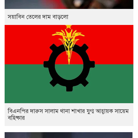
সয়াবিন তেলের দাম বাড়লো
বিএনপির দারুস সালাম থানা শাখার যুগ্ম আহ্বায়ক সায়েম
বহিষ্কার