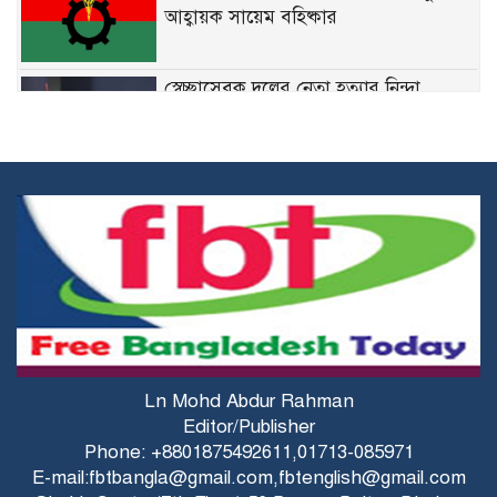
আহ্বায়ক সায়েম বহিষ্কার
স্বেচ্ছাসেবক দলের নেতা হত্যার নিন্দা
জানিয়েছেন মির্জা ফখরুল
নির্দিষ্ট ফেডারেল চাকরিতে ডিগ্রির
বাধ্যবাধকতা তুলে দিতে চান কমলা
কারিগরি শিক্ষার্থীদের উপবৃত্তির জন্য ব্লকড
অ্যাকাউন্ট সংশোধনের নির্দেশনা
মির্জা ফখরুলের সঙ্গে অস্ট্রেলিয়ার ভারপ্রাপ্ত
Ln Mohd Abdur Rahman
হাইকমিশনারের বৈঠক
Editor/Publisher
Phone: +8801875492611,01713-085971
E-mail:fbtbangla@gmail.com,fbtenglish@gmail.com