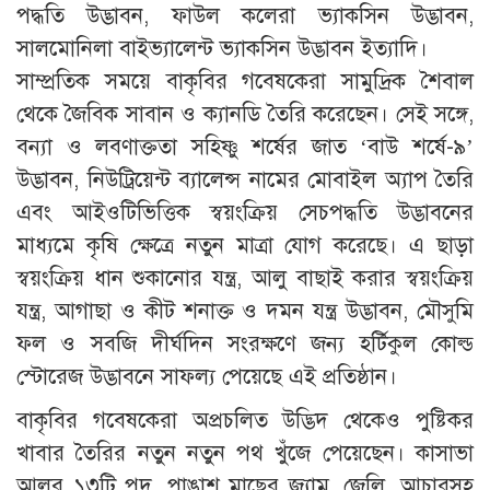
পদ্ধতি উদ্ভাবন, ফাউল কলেরা ভ্যাকসিন উদ্ভাবন,
সালমোনিলা বাইভ্যালেন্ট ভ্যাকসিন উদ্ভাবন ইত্যাদি।
সাম্প্রতিক সময়ে বাকৃবির গবেষকেরা সামুদ্রিক শৈবাল
থেকে জৈবিক সাবান ও ক্যানডি তৈরি করেছেন। সেই সঙ্গে,
বন্যা ও লবণাক্ততা সহিষ্ণু শর্ষের জাত ‘বাউ শর্ষে-৯’
উদ্ভাবন, নিউট্রিয়েন্ট ব্যালেন্স নামের মোবাইল অ্যাপ তৈরি
এবং আইওটিভিত্তিক স্বয়ংক্রিয় সেচপদ্ধতি উদ্ভাবনের
মাধ্যমে কৃষি ক্ষেত্রে নতুন মাত্রা যোগ করেছে। এ ছাড়া
স্বয়ংক্রিয় ধান শুকানোর যন্ত্র, আলু বাছাই করার স্বয়ংক্রিয়
যন্ত্র, আগাছা ও কীট শনাক্ত ও দমন যন্ত্র উদ্ভাবন, মৌসুমি
ফল ও সবজি দীর্ঘদিন সংরক্ষণে জন্য হর্টিকুল কোল্ড
স্টোরেজ উদ্ভাবনে সাফল্য পেয়েছে এই প্রতিষ্ঠান।
বাকৃবির গবেষকেরা অপ্রচলিত উদ্ভিদ থেকেও পুষ্টিকর
খাবার তৈরির নতুন নতুন পথ খুঁজে পেয়েছেন। কাসাভা
আলুর ১৩টি পদ, পাঙাশ মাছের জ্যাম, জেলি, আচারসহ